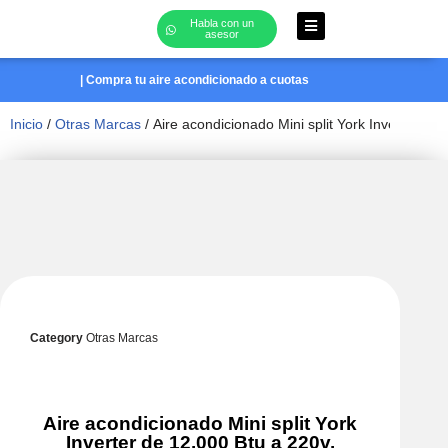
Habla con un
asesor
Saltar
al
| Compra tu aire acondicionado a cuotas
contenido
Inicio
/
Otras Marcas
/ Aire acondicionado Mini split York Inverter de
Category
Otras Marcas
Aire acondicionado Mini split York
Inverter de 12.000 Btu a 220v.