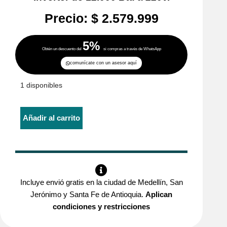
Precio:
$
2.579.999
5%
Obtén un descuento del
si compras a través de WhatsApp
comunícate con un asesor aquí
1 disponibles
Añadir al carrito
Incluye envió gratis en la ciudad de Medellín, San
Jerónimo y Santa Fe de Antioquia.
Aplican
condiciones y restricciones