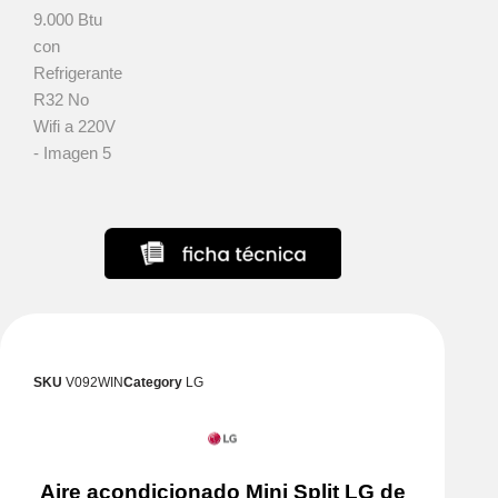
SKU
V092WIN
Category
LG
Aire acondicionado Mini Split LG de