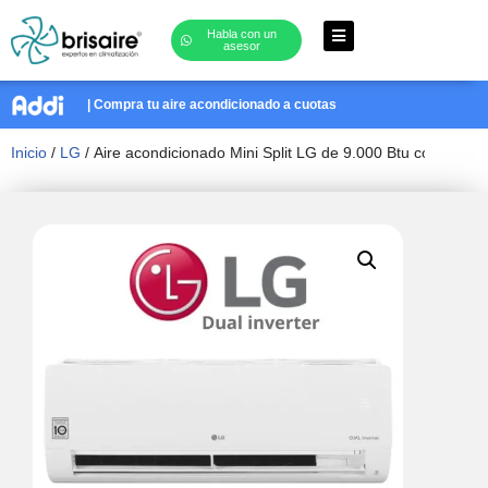
Habla con un
asesor
Saltar
al
| Compra tu aire acondicionado a cuotas
contenido
Inicio
/
LG
/ Aire acondicionado Mini Split LG de 9.000 Btu con Refri