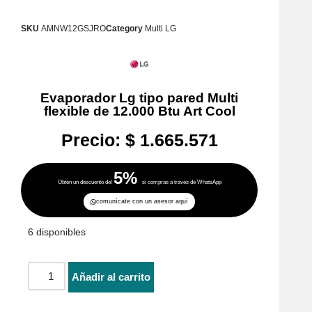
SKU
AMNW12GSJRO
Category
Multi LG
Evaporador Lg tipo pared Multi
flexible de 12.000 Btu Art Cool
Precio:
$
1.665.571
5%
Obtén un descuento del
si compras a través de WhatsApp
comunícate con un asesor aquí
6 disponibles
Añadir al carrito