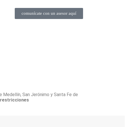
comunícate con un asesor aquí
 de Medellín, San Jerónimo y Santa Fe de
 restricciones