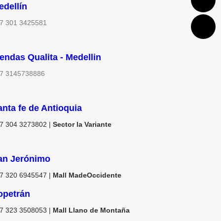
edellín
7 301 3425581
iendas Qualita - Medellin
7 3145738886
anta fe de Antioquia
7 304 3273802 |
Sector la Variante
an Jerónimo
7 320 6945547 |
Mall MadeOccidente
opetrán
7 323 3508053 |
Mall Llano de Montaña