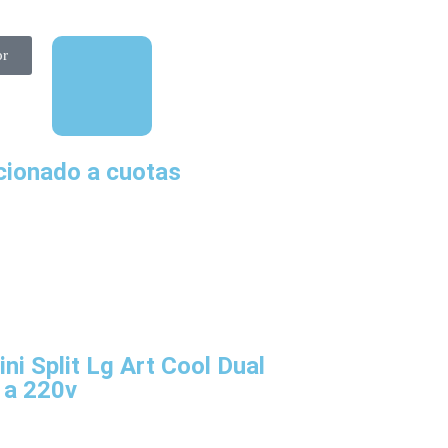
or
icionado a cuotas
ni Split Lg Art Cool Dual
 a 220v