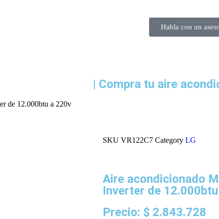
Habla con un ases
| Compra tu aire acond
ter de 12.000btu a 220v
SKU
VR122C7
Category
LG
Aire acondicionado Mi
Inverter de 12.000btu
Precio:
$
2.843.728