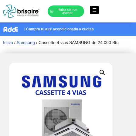
Habla con un
asesor
Saltar
al
| Compra tu aire acondicionado a cuotas
contenido
Inicio
/
Samsung
/ Cassette 4 vias SAMSUNG de 24.000 Btu 220v