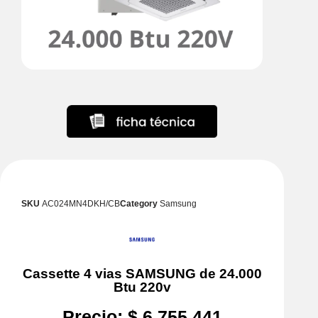
SKU
AC024MN4DKH/CB
Category
Samsung
Cassette 4 vias SAMSUNG de 24.000
Btu 220v
Precio:
$
6.755.441