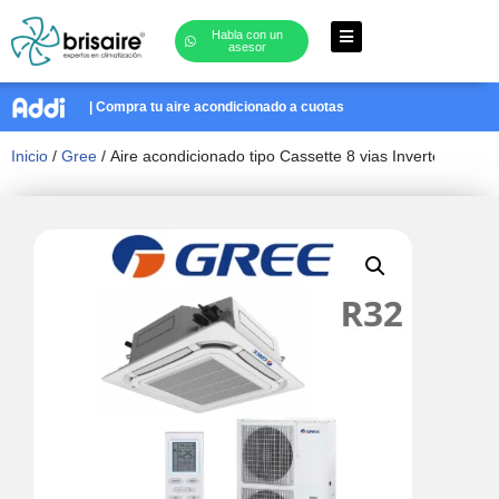
Habla con un
asesor
Saltar
al
| Compra tu aire acondicionado a cuotas
contenido
Inicio
/
Gree
/ Aire acondicionado tipo Cassette 8 vias Inverter de 