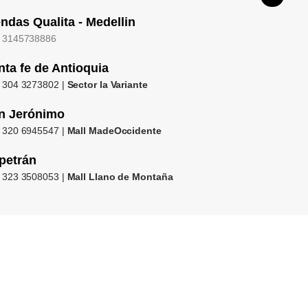
endas Qualita - Medellin
 3145738886
nta fe de Antioquia
 304 3273802 |
Sector la Variante
n Jerónimo
 320 6945547 |
Mall MadeOccidente
petrán
 323 3508053 |
Mall Llano de Montaña