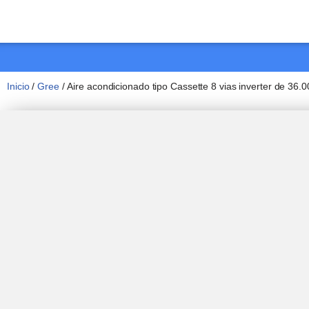
Saltar
al
contenido
Inicio
/
Gree
/ Aire acondicionado tipo Cassette 8 vias inverter de 3