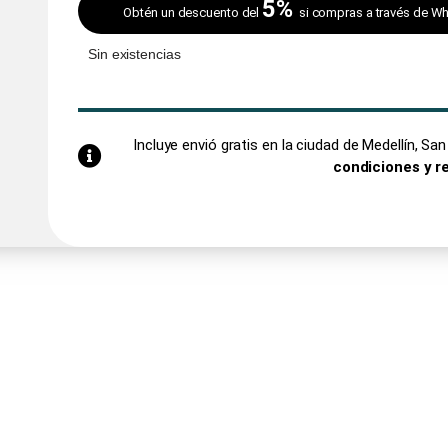
5%
Obtén un descuento del
si compras a través de W
Sin existencias
Incluye envió gratis en la ciudad de Medellín, S
condiciones y r