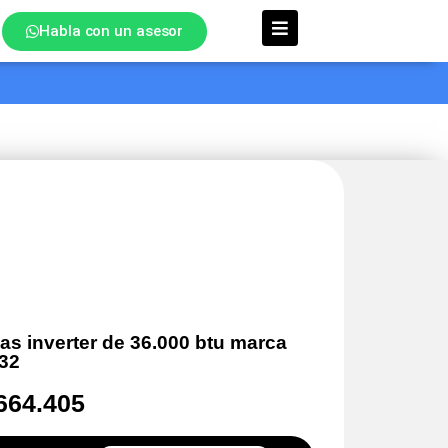
Habla con un asesor
as inverter de 36.000 btu marca
32
664.405