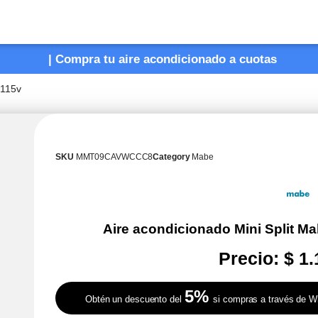
| Compra tu aire acondicionado a cuotas
 115v
SKU
MMT09CAVWCCC8
Category
Mabe
Aire acondicionado Mini Split Ma
Precio:
$
1.
5%
Obtén un descuento del
si compras a través de 