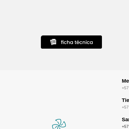
Me
+57
Ti
+57
Sa
+57