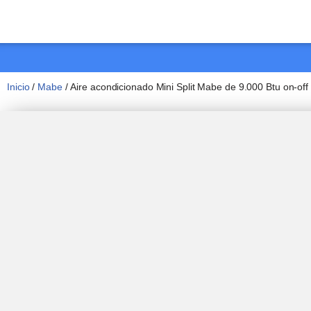
Saltar
al
contenido
Inicio
/
Mabe
/ Aire acondicionado Mini Split Mabe de 9.000 Btu on-off