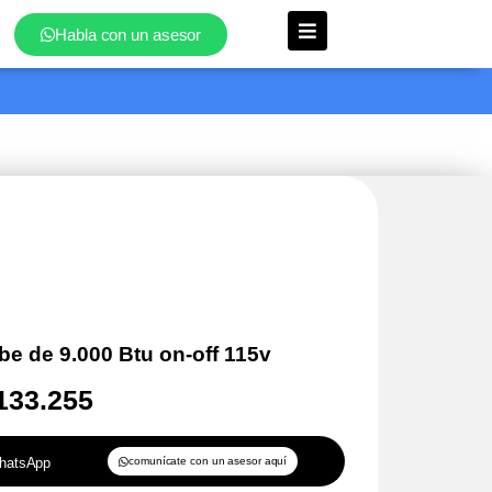
Habla con un asesor
be de 9.000 Btu on-off 115v
133.255
WhatsApp
comunícate con un asesor aquí