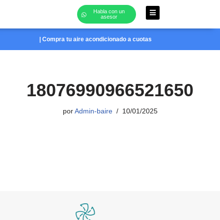
Habla con un
asesor
Saltar
al
| Compra tu aire acondicionado a cuotas
contenido
18076990966521650
por
Admin-baire
10/01/2025