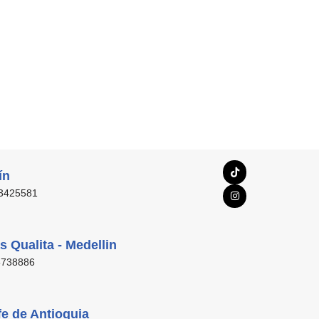
ín
 3425581
s Qualita - Medellin
5738886
fe de Antioquia