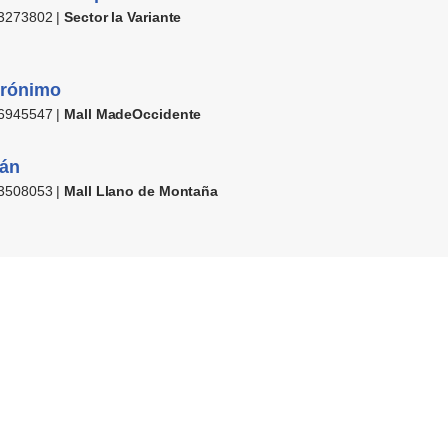
3273802 |
Sector la Variante
erónimo
6945547 |
Mall MadeOccidente
rán
3508053 |
Mall Llano de Montaña